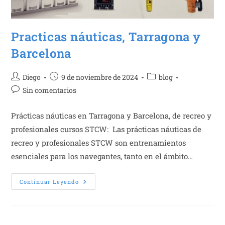
Practicas náuticas, Tarragona y
Barcelona
Autor
Publicación
Categoría
Diego
9 de noviembre de 2024
blog
de
de
de
Comentarios
Sin comentarios
la
la
la
de
entrada:
entrada:
entrada:
la
Prácticas náuticas en Tarragona y Barcelona, de recreo y
entrada:
profesionales cursos STCW: Las prácticas náuticas de
recreo y profesionales STCW son entrenamientos
esenciales para los navegantes, tanto en el ámbito…
Practicas
Continuar Leyendo
Náuticas,
Tarragona
Y
Barcelona