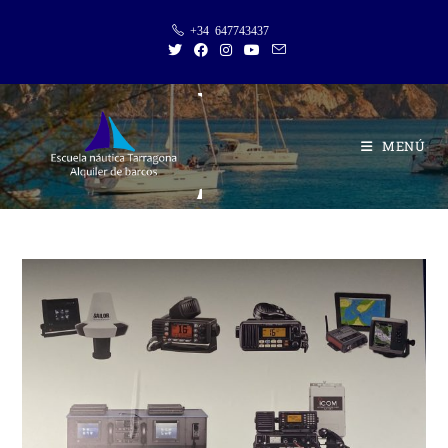
Saltar
+34 647743437
al
contenido
MENÚ